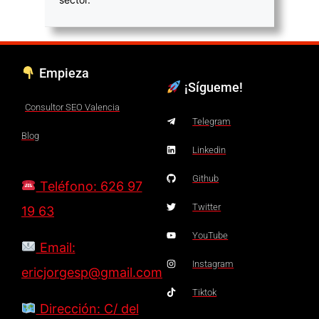
Empieza
¡Sígueme!
Consultor SEO Valencia
Telegram
Blog
Linkedin
Github
Teléfono: 626 97
Twitter
19 63
YouTube
Email:
Instagram
ericjorgesp@gmail.com
Tiktok
Dirección: C/ del